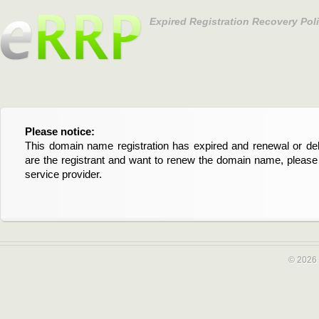
Expired Registration Recovery Pol
Please notice:
Bitte beachten Sie:
This domain name registration has expired and renewal or dele
Diese Domainregistrierung ist abgelaufen und die Verläng
are the registrant and want to renew the domain name, please 
Domain stehen an. Wenn Sie der Registrant sind und di
service provider.
verlängern möchten, kontaktieren Sie bitte Ihren Service-Provid
© 2026